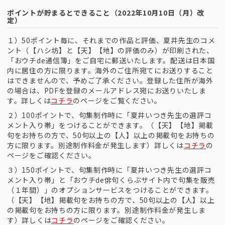
ポイントが貯まるとできること（2022年10月10日（月）改
定）
１）50ポイント毎に、それまでの作品と評価、夏井先生のコメ
ント（【ハシ坊】と【天】【地】の評価のみ）が印刷された、
「おウチde通信簿」をご自宅に郵送いたします。配送は日本国
内に居住の方に限ります。海外のご住所宛てにお送りすること
はできませんので、予めご了承ください。登録した住所が海外
の場合は、PDFを登録のメールアドレス宛にお送りいたしま
す。詳しくは
コチラ
のページをご覧ください。
２）100ポイントで、句集制作時に「夏井いつき先生の選評コ
メント入り帯」をつけることができます。（【天】【地】掲載
句をお持ちの方で、50句以上の【人】以上の掲載句をお持ちの
方に限ります。別途制作料金が発生します）詳しくは
コチラ
の
ページをご確認ください。
３）150ポイントで、句集制作時に「夏井いつき先生の選評コ
メント入り帯」と「おウチde俳句くらぶサイト内で句集を販売
（１年間）」のオプションサービスをつけることができます。
（【天】【地】掲載句をお持ちの方で、50句以上の【人】以上
の掲載句をお持ちの方に限ります。別途制作料金が発生しま
す）詳しくは
コチラ
のページをご確認ください。