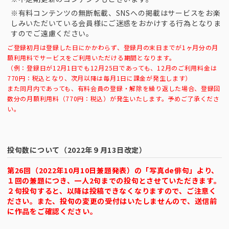
※有料コンテンツの無断転載、SNSへの掲載はサービスをお楽
しみいただいている会員様にご迷惑をおかけする行為となりま
すのでご遠慮ください。
ご登録初月は登録した日にかかわらず、登録月の末日までが1ヶ月分の月
額利用料でサービスをご利用いただける期間となります。
（例：登録日が12月1日でも12月25日であっても、12月のご利用料金は
770円：税込となり、次月以降は毎月1日に課金が発生します）
また同月内であっても、有料会員の登録・解除を繰り返した場合、登録回
数分の月額利用料（770円：税込）が発生いたします。予めご了承くださ
い。
投句数について（2022年９月13日改定）
第26回（2022年10月10日兼題発表）の「写真de俳句」より、
１回の兼題につき、一人2句までの投句とさせていただきます。
２句投句すると、以降は投稿できなくなりますので、ご注意く
ださい。また、投句の変更の受付はいたしませんので、送信前
に作品をご確認ください。