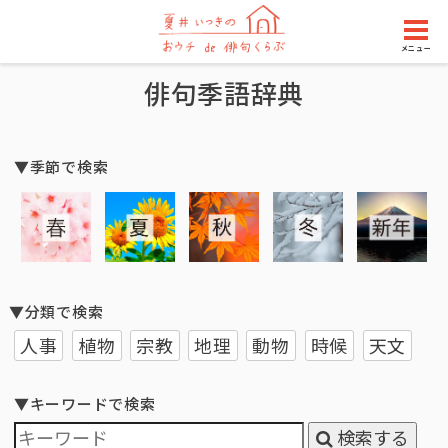
メニュー
俳句季語辞典
▼季節で検索
▼分類で検索
人事
植物
宗教
地理
動物
時候
天文
▼キーワードで検索
検索する