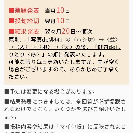
10
■兼題発表
当
月
日
10
■投句締切
翌月
日
20
■結果発表
翌々月
日〜順次
原則、
「写真de俳句」
の〈ハシ坊〉→〈並〉
→〈
人〉→〈地〉→〈天〉の後、「俳句deし
りとり〈序〉」の順に
発表いたします。
可能な限り毎日更新いたしますが、間が空く
場合がございますので、あらかじめご了承く
ださい。
■予定は変更になる場合があります。
■結果発表につきましては、全回答が必ず掲載さ
れるわけではなく、いくつかを選びご紹介いたし
ます。
■投稿内容や結果は「マイ句帳」に反映されませ