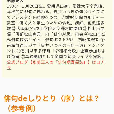
家藤正人
1986年１月20日生。愛媛県出身。愛媛大学卒業後、
本格的に俳句に携わる。夏井いつきの句会ライブに
てアシスタント経験をつむ。①愛媛新聞カルチャー
教室「働く人と学生のための俳句」講師、他派遣多
数 ②大阪府/帝塚山学院大学非常勤講師 ③松山市主
催「俳都松山宣言」内「俳句対局」司会 ④松山市公
式俳句投稿サイト「俳句ポスト365」初級者選者 ⑤
南海放送ラジオ「夏井いつきの一句一遊」アシスタ
ント ⑥香川県宇多津町「令和相聞歌」企画参加およ
び選者 ⑦単独講師として全国で句会ライブを実施。
公式ブログ【家藤正人の「俳句裾野探訪」】はコチ
ラ
俳句deしりとり〈序〉とは？
（参考例）