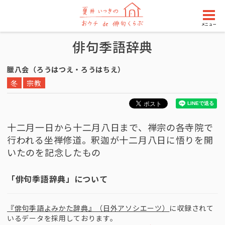
メニュー
俳句季語辞典
臘八会（ろうはつえ・ろうはちえ）
冬
宗教
十二月一日から十二月八日まで、禅宗の各寺院で
行われる坐禅修道。釈迦が十二月八日に悟りを開
いたのを記念したもの
「俳句季語辞典」について
『俳句季語よみかた辞典』（日外アソシエーツ）
に収録されて
いるデータを採用しております。