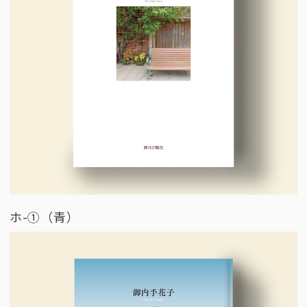
ホ-①（青）