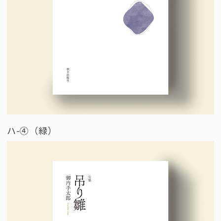
ハ-④（緑）