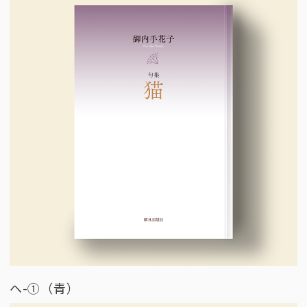
ヘ-①（青）