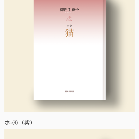
ホ-④（紫）