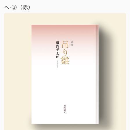
ヘ-③（赤）