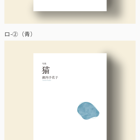
ロ-②（青）