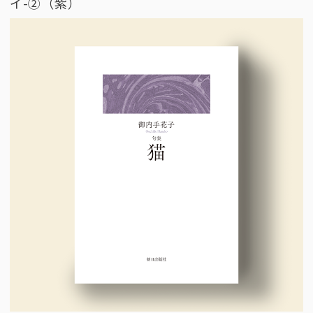
イ-②（紫）