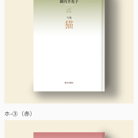
ホ-③（赤）