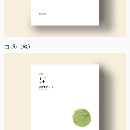
ロ-④（緑）