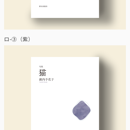
ロ-③（紫）