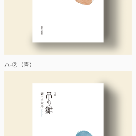
ハ-②（青）