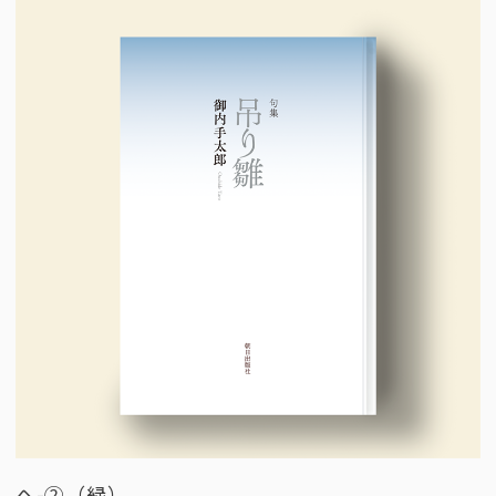
ヘ-②（緑）