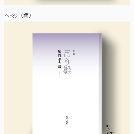
ヘ-④（紫）