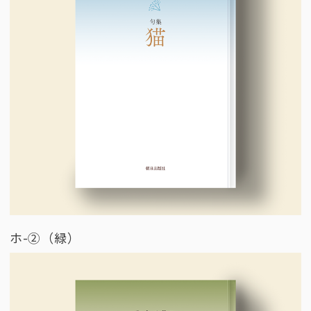
ホ-②（緑）