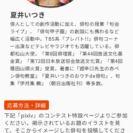
夏井いつき
俳人としての創作活動に加え、俳句の授業「句会
ライブ」、「俳句甲子園」の創設にも携わるなど
幅広く活動中。TBS系「プレバト!!」俳句コーナ
ー出演などテレビやラジオでも活躍している。俳
都松山大使。「第8回俳壇賞」「第44回放送文化基
金賞」「第72回日本放送協会放送文化賞」「第4回
種田山頭火賞」受賞。著書に『超辛口先生の赤ペ
ン俳句教室』『夏井いつきのおウチde俳句』、句
集『伊月集 鶴』（朝日出版社刊）等多数。
応募方法・詳細
下記「pixiv」のコンテスト特設ページよりご参加
ください。掲示されているお題のイラストを見
て、そこからイメージした俳句を投稿してくださ