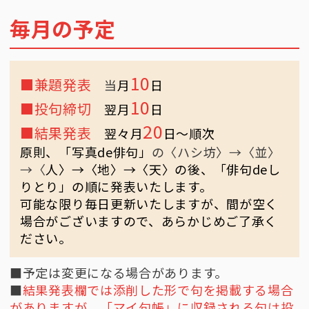
毎月の予定
10
■兼題発表
当
月
日
10
■投句締切
翌月
日
20
■結果発表
翌々月
日〜順次
原則、「写真de俳句」
の〈ハシ坊〉→〈並〉
→〈
人〉→〈地〉→〈天〉の後、「俳句deし
りとり」の順に発表いたします。
可能な限り毎日更新いたしますが、間が空く
場合がございますので、あらかじめご了承く
ださい。
■予定は変更になる場合があります。
■
結果発表欄では添削した形で句を掲載する場合
がありますが、「マイ句帳」に収録される句は投