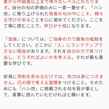
者から中級者以上まで様々なレベルにわたりま
す
。自分の句の評価のみに一喜一憂せず、「ハシ
坊」に取り上げられた
他者の句の中にこそ、様々
な学びがある
ことを心に留めてください。ここを
丁寧に読むことで、
学びが十倍
になります。
「並選」
については、
ご自身の力で最後の推敲
を
してください。どこかに
「人」にランクアップで
きない理由
があります。それを
自分の力で見つけ
出し、どうすればよいかを考える
。それが最も重
要な学びです。
安易に
添削を求めるだけでは、地力は身につきま
せん。己の頭で考える習慣
をつけること。そのた
めにも「ハシ坊」に掲載される句を我が事とし
て、真摯に読んでいただければと願います。