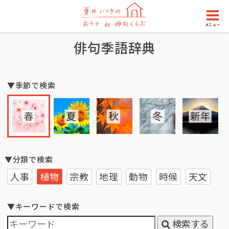
メニュー
俳句季語辞典
▼季節で検索
▼分類で検索
人事
植物
宗教
地理
動物
時候
天文
▼キーワードで検索
検索する